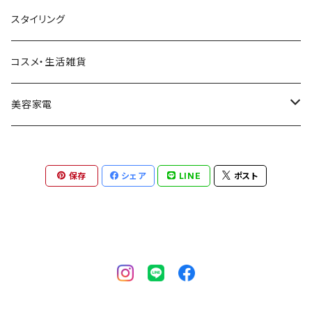
シャンプー
スタイリング
トリートメント
コスメ・生活雑貨
アウトバストリートメント
美容家電
ドライヤー
保存
シェア
LINE
ポスト
アイロン・その他
美容雑貨